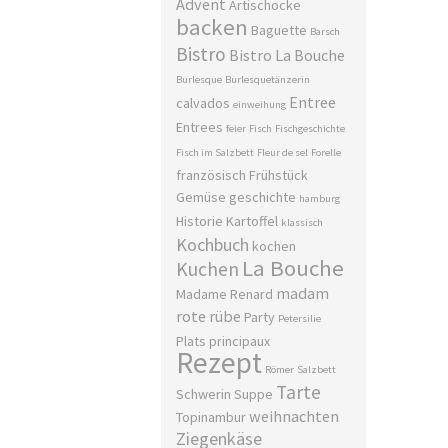
Advent
Artischocke
backen
Baguette
Barsch
Bistro
Bistro La Bouche
Burlesque
Burlesquetänzerin
Entree
calvados
einweihung
Entrees
feier
Fisch
Fischgeschichte
Fisch im Salzbett
Fleur de sel
Forelle
französisch
Frühstück
Gemüse
geschichte
hamburg
Historie
Kartoffel
klassisch
Kochbuch
kochen
La Bouche
Kuchen
madam
Madame Renard
rote rübe
Party
Petersilie
Plats principaux
Rezept
Römer
Salzbett
Tarte
Schwerin
Suppe
weihnachten
Topinambur
Ziegenkäse