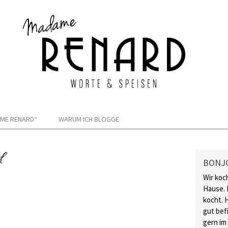
ME RENARD“
WARUM ICH BLOGGE
d
BONJ
Wir koc
Hause. 
kocht. 
gut bef
gern im