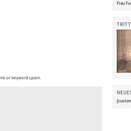
Frau Fu
TRITT
ame or keyword spam.
NEUES
[custom