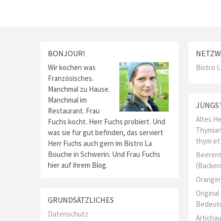
BONJOUR!
NETZW
Wir kochen was
Bistro 
Französisches.
Manchmal zu Hause.
Manchmal im
JÜNGS
Restaurant. Frau
Altes He
Fuchs kocht. Herr Fuchs probiert. Und
Thymian
was sie für gut befinden, das serviert
thym et
Herr Fuchs auch gern im Bistro La
Bouche in Schwerin. Und Frau Fuchs
Beerent
hier auf ihrem Blog.
(Backen
Orangen
Origina
GRUNDSÄTZLICHES
Bedeut
Datenschutz
Artichau