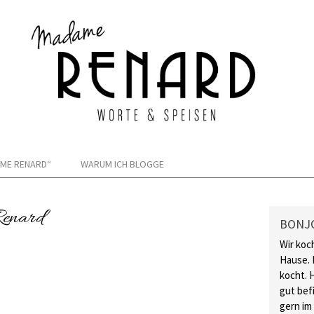
ME RENARD“
WARUM ICH BLOGGE
Renard
BONJ
Wir koc
Hause. 
kocht. 
gut bef
gern im