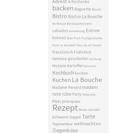
Advent
Artischocke
backen
Baguette
Barsch
Bistro
Bistro La Bouche
Burlesque
Burlesquetänzerin
Entree
calvados
einweihung
Entrees
feier
Fisch
Fischgeschichte
Fisch im Salzbett
Fleur de sel
Forelle
französisch
Frühstück
Gemüse
geschichte
hamburg
Historie
Kartoffel
klassisch
Kochbuch
kochen
La Bouche
Kuchen
madam
Madame Renard
rote rübe
Party
Petersilie
Plats principaux
Rezept
Römer
Salzbett
Tarte
Schwerin
Suppe
weihnachten
Topinambur
Ziegenkäse