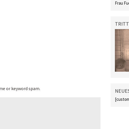
Frau Fu
TRITT
ame or keyword spam.
NEUES
[custom