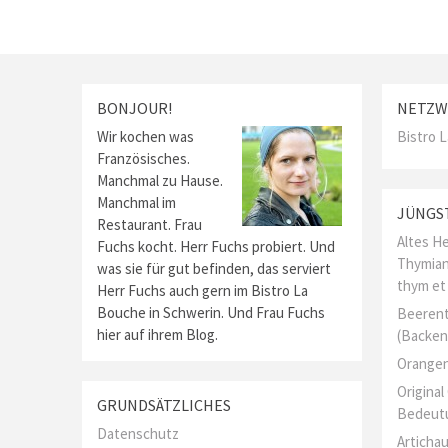
BONJOUR!
NETZW
Wir kochen was
Bistro 
Französisches.
Manchmal zu Hause.
Manchmal im
JÜNGS
Restaurant. Frau
Altes He
Fuchs kocht. Herr Fuchs probiert. Und
Thymian
was sie für gut befinden, das serviert
thym et
Herr Fuchs auch gern im Bistro La
Bouche in Schwerin. Und Frau Fuchs
Beerent
hier auf ihrem Blog.
(Backen
Orangen
Origina
GRUNDSÄTZLICHES
Bedeut
Datenschutz
Artichau