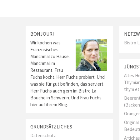
BONJOUR!
NETZW
Wir kochen was
Bistro 
Französisches.
Manchmal zu Hause.
Manchmal im
JÜNGS
Restaurant. Frau
Altes He
Fuchs kocht. Herr Fuchs probiert. Und
Thymian
was sie für gut befinden, das serviert
thym et
Herr Fuchs auch gern im Bistro La
Bouche in Schwerin. Und Frau Fuchs
Beerent
hier auf ihrem Blog.
(Backen
Orangen
Origina
GRUNDSÄTZLICHES
Bedeut
Datenschutz
Artichau