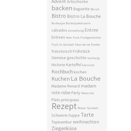
Advent
Artischocke
backen
Baguette
Barsch
Bistro
Bistro La Bouche
Burlesque
Burlesquetänzerin
Entree
calvados
einweihung
Entrees
feier
Fisch
Fischgeschichte
Fisch im Salzbett
Fleur de sel
Forelle
französisch
Frühstück
Gemüse
geschichte
hamburg
Historie
Kartoffel
klassisch
Kochbuch
kochen
La Bouche
Kuchen
madam
Madame Renard
rote rübe
Party
Petersilie
Plats principaux
Rezept
Römer
Salzbett
Tarte
Schwerin
Suppe
weihnachten
Topinambur
Ziegenkäse