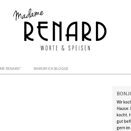
ME RENARD“
WARUM ICH BLOGGE
BONJ
Wir koc
Hause. 
kocht. 
gut bef
gern im