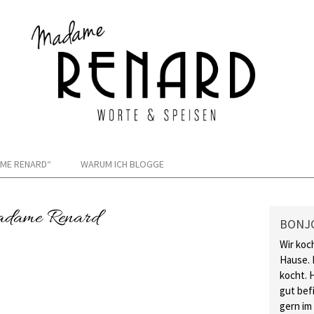
ME RENARD“
WARUM ICH BLOGGE
Madame Renard
BONJ
Wir koc
Hause. 
kocht. 
gut bef
gern im