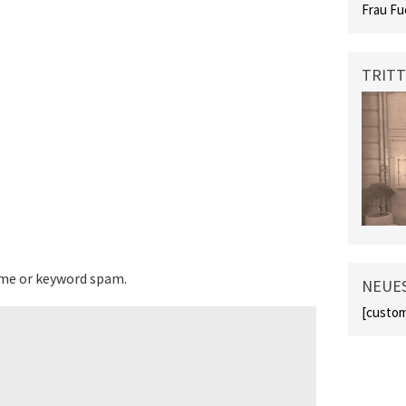
Frau Fu
TRITT
ame or keyword spam.
NEUES
[custom