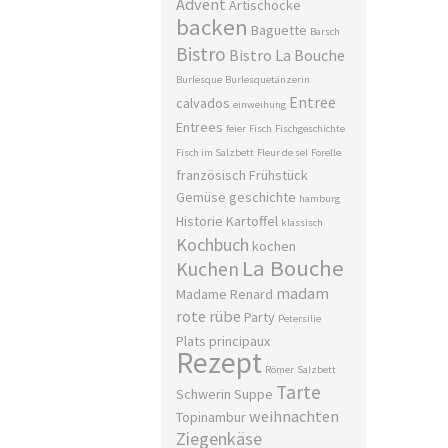
Advent
Artischocke
backen
Baguette
Barsch
Bistro
Bistro La Bouche
Burlesque
Burlesquetänzerin
Entree
calvados
einweihung
Entrees
feier
Fisch
Fischgeschichte
Fisch im Salzbett
Fleur de sel
Forelle
französisch
Frühstück
Gemüse
geschichte
hamburg
Historie
Kartoffel
klassisch
Kochbuch
kochen
La Bouche
Kuchen
madam
Madame Renard
rote rübe
Party
Petersilie
Plats principaux
Rezept
Römer
Salzbett
Tarte
Schwerin
Suppe
weihnachten
Topinambur
Ziegenkäse