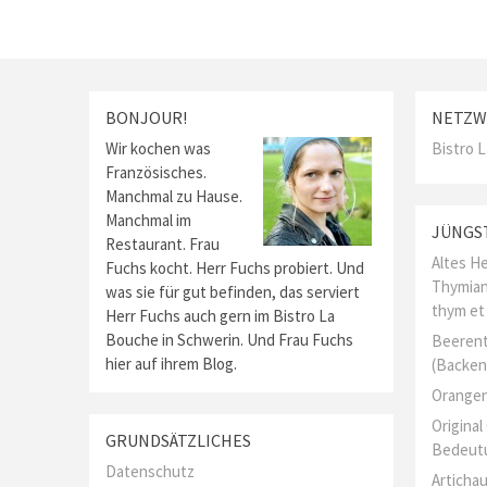
BONJOUR!
NETZW
Wir kochen was
Bistro 
Französisches.
Manchmal zu Hause.
Manchmal im
JÜNGS
Restaurant. Frau
Altes He
Fuchs kocht. Herr Fuchs probiert. Und
Thymian
was sie für gut befinden, das serviert
thym et
Herr Fuchs auch gern im Bistro La
Bouche in Schwerin. Und Frau Fuchs
Beerent
hier auf ihrem Blog.
(Backen
Orangen
Origina
GRUNDSÄTZLICHES
Bedeut
Datenschutz
Artichau