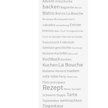
Advent
Artischocke
backen
Baguette
Barsch
Bistro
Bistro La Bouche
Burlesque
Burlesquetänzerin
Entree
calvados
einweihung
Entrees
feier
Fisch
Fischgeschichte
Fisch im Salzbett
Fleur de sel
Forelle
französisch
Frühstück
Gemüse
geschichte
hamburg
Historie
Kartoffel
klassisch
Kochbuch
kochen
La Bouche
Kuchen
madam
Madame Renard
rote rübe
Party
Petersilie
Plats principaux
Rezept
Römer
Salzbett
Tarte
Schwerin
Suppe
weihnachten
Topinambur
Ziegenkäse