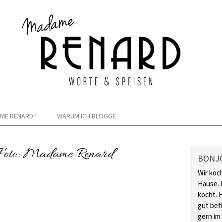
ME RENARD“
WARUM ICH BLOGGE
 Foto: Madame Renard
BONJ
Wir koc
Hause. 
kocht. 
gut bef
gern im