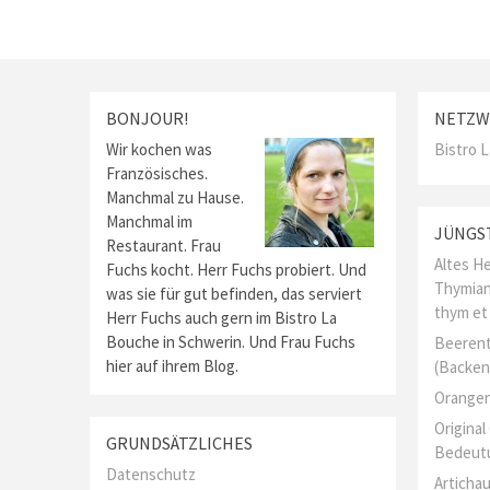
BONJOUR!
NETZW
Wir kochen was
Bistro 
Französisches.
Manchmal zu Hause.
Manchmal im
JÜNGS
Restaurant. Frau
Altes He
Fuchs kocht. Herr Fuchs probiert. Und
Thymian
was sie für gut befinden, das serviert
thym et
Herr Fuchs auch gern im Bistro La
Bouche in Schwerin. Und Frau Fuchs
Beerent
hier auf ihrem Blog.
(Backen
Orangen
Origina
GRUNDSÄTZLICHES
Bedeut
Datenschutz
Artichau