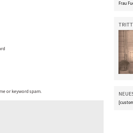
Frau Fu
TRITT
ard
ame or keyword spam.
NEUES
[custom